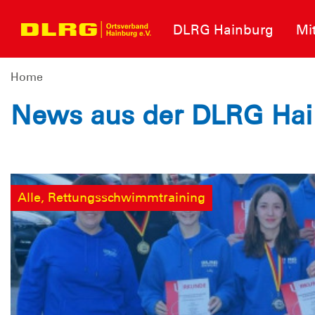
DLRG Hainburg
Mi
Home
News aus der DLRG Ha
Alle, Rettungsschwimmtraining