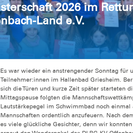
sterschaft 2026 im Ret
nbach-Land e.V.
Es war wieder ein anstrengender Sonntag für 
Teilnehmer:innen im Hallenbad Griesheim. Ber
sich die Türen und kurze Zeit später starteten 
Mittagspause folgten die Mannschaftswettkämp
Lautstärkepegel im Schwimmbad noch einmal a
Mannschaften ordentlich anzufeuern. Nach dem
es viele glückliche Gesichter, denn wir konnte
erneut den Wanderpokal des DLRG KV Offenbac